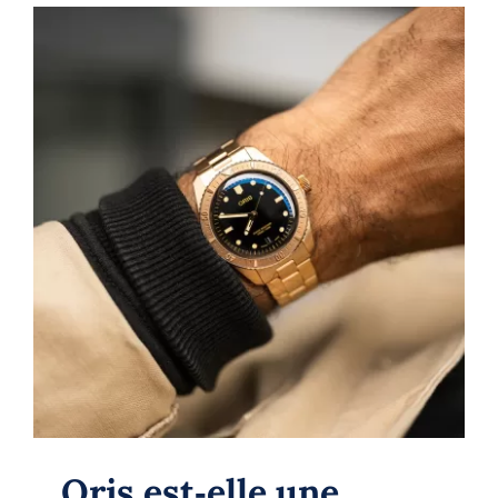
Oris est‑elle une marque respectée?
Guide 2025 pour comprendre
l’indépendance et la valeur suisses
Oris
Oris
Oris est‑elle une