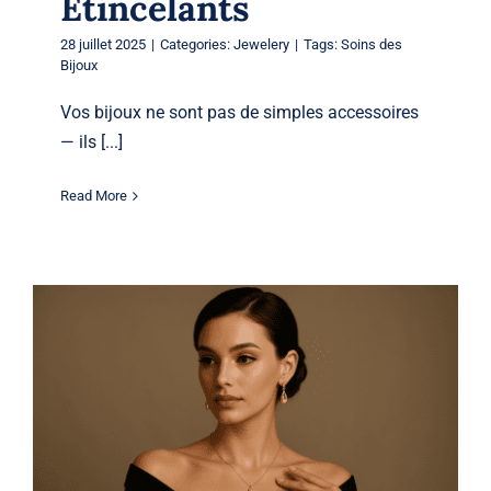
Étincelants
28 juillet 2025
|
Categories:
Jewelery
|
Tags:
Soins des
Bijoux
Vos bijoux ne sont pas de simples accessoires
— ils [...]
Read More
Du bureau au 5 à 7 : Transformez vos
bijoux du jour au soir
Jewelery