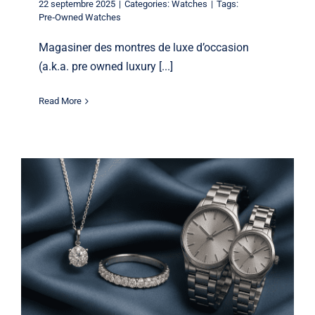
22 septembre 2025
|
Categories:
Watches
|
Tags:
Pre‑Owned Watches
Magasiner des montres de luxe d’occasion
(a.k.a. pre owned luxury [...]
Read More
Moments marquants : un guide des
cadeaux d’anniversaire en bijoux pour
chaque jalon
Jewelery