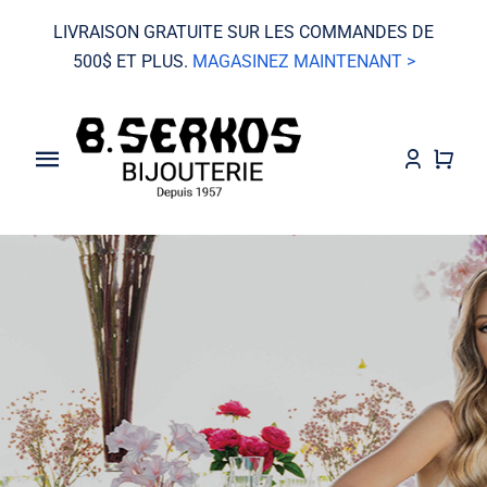
Skip
LIVRAISON GRATUITE SUR LES COMMANDES DE
to
500$ ET PLUS.
MAGASINEZ MAINTENANT >
content
Toggle
Navigation
VENTE
Grand Seiko
Montres
Bijoux
Mariage