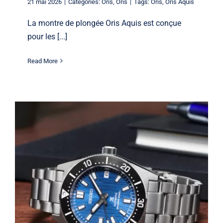
21 mai 2026
|
Categories:
Oris
,
Oris
|
Tags:
Oris
,
Oris Aquis
La montre de plongée Oris Aquis est conçue
pour les [...]
Read More
Les montres Seiko vont-elles prendre
de la valeur ? Plongée profonde dans
le monde de l’horlogerie
Seiko
Seiko