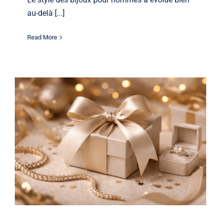
au-delà [...]
Read More
Heures des Fêtes et Guide-Cadeaux :
Bijoux, Montres et Services en
Atelier à Laval (Décembre 2025)
Jewelery
Watches