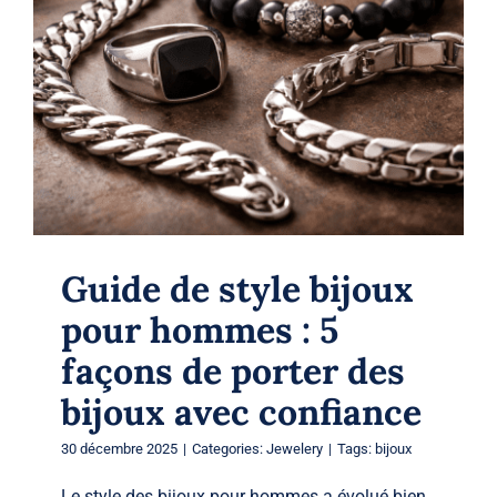
5 façons de porter des bijoux avec
confiance
Jewelery
Guide de style bijoux
pour hommes : 5
façons de porter des
bijoux avec confiance
30 décembre 2025
|
Categories:
Jewelery
|
Tags:
bijoux
Le style des bijoux pour hommes a évolué bien