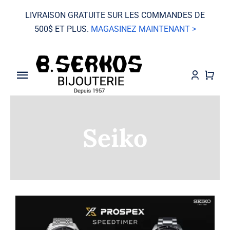
Skip
LIVRAISON GRATUITE SUR LES COMMANDES DE
to
500$ ET PLUS.
MAGASINEZ MAINTENANT >
content
Toggle
Navigation
VENTE
Seiko
Grand Seiko
Montres
Bijoux
Mariage