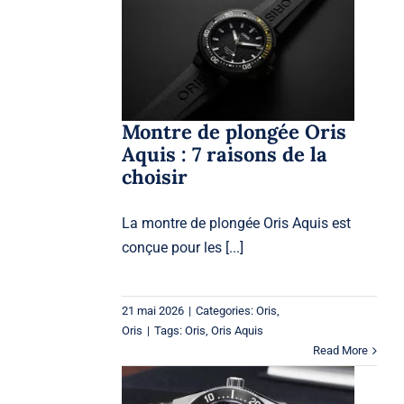
Montre de plongée Oris
Aquis : 7 raisons de la
choisir
Oris
Oris
Montre de plongée Oris
Aquis : 7 raisons de la
choisir
La montre de plongée Oris Aquis est
conçue pour les [...]
21 mai 2026
|
Categories:
Oris
,
Oris
|
Tags:
Oris
,
Oris Aquis
Read More
Les montres Seiko