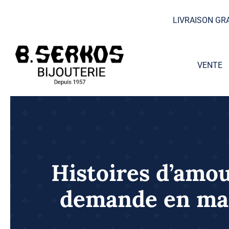
Skip
LIVRAISON GR
to
content
VENTE
Histoires d’amou
demande en mari