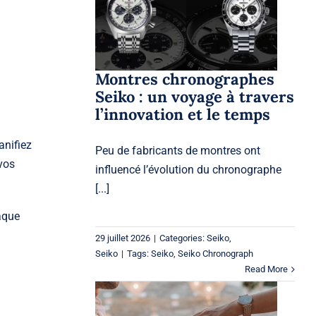
Seiko : un voyage à
travers l’innovation et
le temps
Seiko
Seiko
Montres chronographes
Seiko : un voyage à travers
l’innovation et le temps
anifiez
Peu de fabricants de montres ont
vos
influencé l’évolution du chronographe
[...]
aque
29 juillet 2026
|
Categories:
Seiko
,
Seiko
|
Tags:
Seiko
,
Seiko Chronograph
Read More
Bagues de fiançailles à