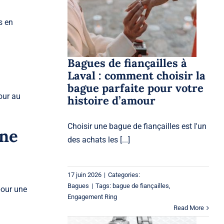
Laval : comment choisir
la bague parfaite pour
s en
votre histoire d’amour
Bagues
Bagues de fiançailles à
Laval : comment choisir la
bague parfaite pour votre
our au
histoire d’amour
Choisir une
bague de fiançailles
est l'un
une
des achats les [...]
17 juin 2026
|
Categories:
Bagues
|
Tags:
bague de fiançailles
,
pour une
Engagement Ring
Read More