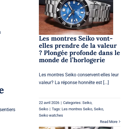
vont-elles prendre de la
valeur ? Plongée
profonde dans le monde
de l’horlogerie
Seiko
Seiko
s
Les montres Seiko vont-
elles prendre de la valeur
? Plongée profonde dans le
monde de l’horlogerie
Les montres Seiko conservent-elles leur
valeur? La réponse honnête est [...]
e
22 avril 2026
|
Categories:
Seiko
,
Seiko
|
Tags:
Les montres Seiko
,
Seiko
,
sentiers
Seiko watches
Read More