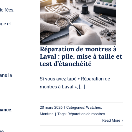
Réparation de montres
de fées.
à Laval : pile, mise à
taille et test
age et
d’étanchéité
Watches
Montres
Réparation de montres à
Laval : pile, mise à taille et
test d’étanchéité
ans la
Si vous avez tapé « Réparation de
montres à Laval », [...]
23 mars 2026
|
Categories:
Watches
,
mance
.
Montres
|
Tags:
Réparation de montres
Read More
re