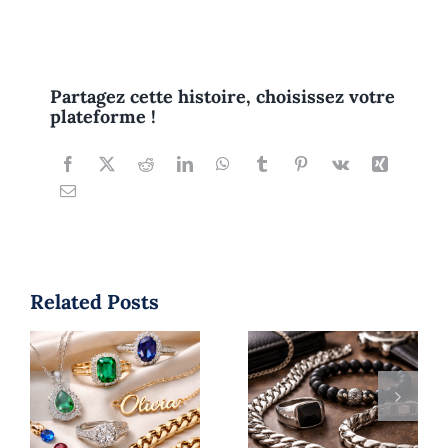
Partagez cette histoire, choisissez votre
plateforme !
Related Posts
Guide de style
Tendances
bijoux pour
bijoux 2026 :
hommes : 5
les styles
façons de
incontournables
porter des
à adopter
bijoux avec