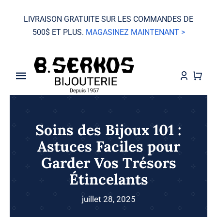
Skip
LIVRAISON GRATUITE SUR LES COMMANDES DE
to
500$ ET PLUS.
MAGASINEZ MAINTENANT >
content
Toggle
Navigation
VENTE
Soins des Bijoux 101 :
Grand Seiko
Astuces Faciles pour
Garder Vos Trésors
Montres
Étincelants
Bijoux
juillet 28, 2025
Mariage