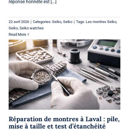
réponse honnête est [...]
22 avril 2026
|
Categories:
Seiko
,
Seiko
|
Tags:
Les montres Seiko
,
Seiko
,
Seiko watches
Read More
Réparation de montres à Laval : pile,
mise à taille et test d’étanchéité
Watches
Montres
Réparation de montres à Laval : pile,
mise à taille et test d’étanchéité