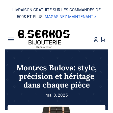
Skip
LIVRAISON GRATUITE SUR LES COMMANDES DE
to
500$ ET PLUS.
MAGASINEZ MAINTENANT >
content
Toggle
Navigation
VENTE
Montres Bulova: style,
Grand Seiko
précision et héritage
dans chaque pièce
Montres
mai 8, 2025
Bijoux
Mariage