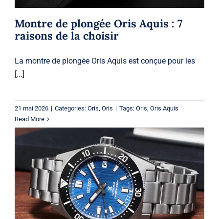
Montre de plongée Oris Aquis : 7
raisons de la choisir
La montre de plongée Oris Aquis est conçue pour les
[...]
21 mai 2026
|
Categories:
Oris
,
Oris
|
Tags:
Oris
,
Oris Aquis
Read More
Les montres Seiko vont-elles prendre
de la valeur ? Plongée profonde dans
le monde de l’horlogerie
Seiko
Seiko