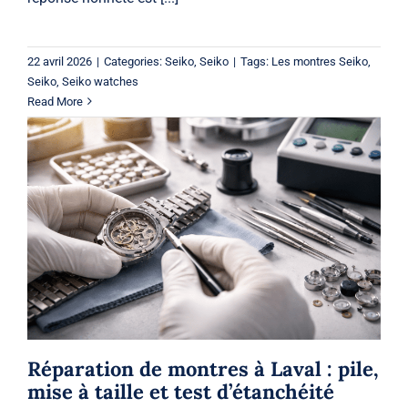
22 avril 2026
|
Categories:
Seiko
,
Seiko
|
Tags:
Les montres Seiko
,
Seiko
,
Seiko watches
Read More
Réparation de montres à Laval : pile,
mise à taille et test d’étanchéité
Watches
Montres
Réparation de montres à Laval : pile,
mise à taille et test d’étanchéité