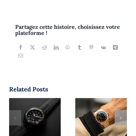
Partagez cette histoire, choisissez votre
plateforme !
Related Posts
Oris est‑elle
une marque
Montre de
respectée?
plongée Oris
Guide 2025
Aquis : 7
pour
raisons de la
comprendre
choisir
l’indépendance