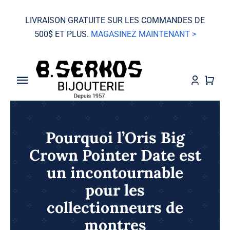
Skip
LIVRAISON GRATUITE SUR LES COMMANDES DE
to
500$ ET PLUS.
MAGASINEZ MAINTENANT >
content
Toggle
Navigation
VENTE
Pourquoi l’Oris Big
Grand Seiko
Crown Pointer Date est
un incontournable
Montres
pour les
Bijoux
collectionneurs de
montres
Mariage