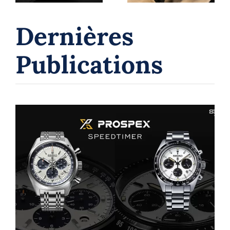
et la valeur
suisses
Dernières
Publications
Montres chronographes Seiko : un
voyage à travers l’innovation et le
temps
Seiko
Seiko