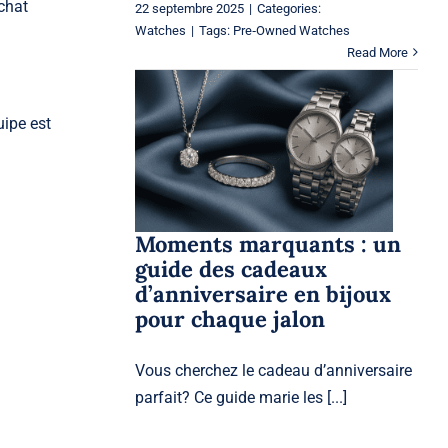
achat
22 septembre 2025
|
Categories:
Watches
|
Tags:
Pre‑Owned Watches
Read More
Moments marquants :
uipe est
un guide des cadeaux
d’anniversaire en bijoux
pour chaque jalon
Jewelery
Moments marquants : un
guide des cadeaux
d’anniversaire en bijoux
pour chaque jalon
Vous cherchez le cadeau d’anniversaire
parfait? Ce guide marie les [...]