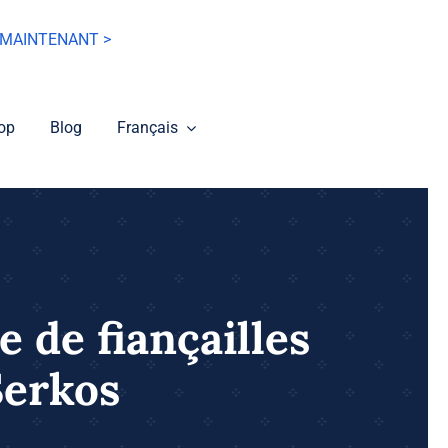
MAINTENANT >
op
Blog
Français
e de fiançailles
Serkos