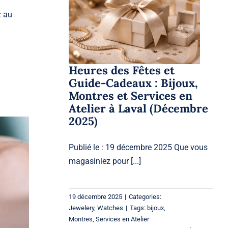
Guide-Cadeaux : Bijoux,
z au
Montres et Services en
Atelier à Laval
(Décembre 2025)
Jewelery
Watches
Heures des Fêtes et
Guide-Cadeaux : Bijoux,
Montres et Services en
Atelier à Laval (Décembre
2025)
Publié le : 19 décembre 2025 Que vous
magasiniez pour [...]
19 décembre 2025
|
Categories:
Jewelery
,
Watches
|
Tags:
bijoux
,
Montres
,
Services en Atelier