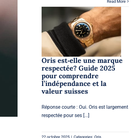
Read More
Oris est‑elle une
marque respectée?
Guide 2025 pour
comprendre
l’indépendance et la
valeur suisses
Oris
Oris
Oris est‑elle une marque
respectée? Guide 2025
pour comprendre
l’indépendance et la
valeur suisses
Réponse courte : Oui. Oris est largement
respectée pour ses [...]
22 octobre 2025
|
Categories:
Oris
,