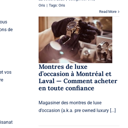
Oris
|
Tags:
Oris
Read More
vous
Montres de luxe
pons de
d’occasion à Montréal et
Laval — Comment
acheter en toute
confiance
Watches
Montres de luxe
 et vos
d’occasion à Montréal et
Laval — Comment acheter
re
en toute confiance
Magasiner des montres de luxe
d’occasion (a.k.a. pre owned luxury [...]
tisanat