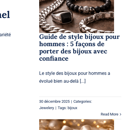
pour hommes : 5 façons
de porter des bijoux
nel
avec confiance
Jewelery
ariété
Guide de style bijoux pour
hommes : 5 façons de
porter des bijoux avec
confiance
Le style des bijoux pour hommes a
évolué bien au-delà [...]
30 décembre 2025
|
Categories:
Jewelery
|
Tags:
bijoux
Read More
Heures des Fêtes et