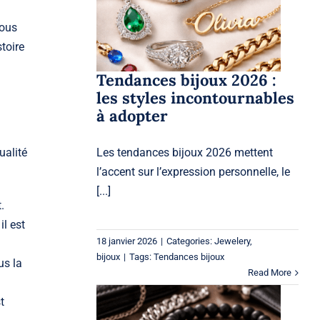
les styles
incontournables à
nous
adopter
toire
Jewelery
bijoux
Tendances bijoux 2026 :
les styles incontournables
à adopter
Les tendances bijoux 2026 mettent
ualité
l’accent sur l’expression personnelle, le
[...]
.
il est
18 janvier 2026
|
Categories:
Jewelery
,
bijoux
|
Tags:
Tendances bijoux
us la
Read More
t
Guide de style bijoux