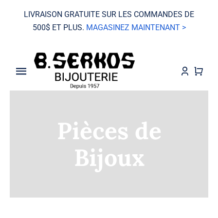
Skip
LIVRAISON GRATUITE SUR LES COMMANDES DE
to
500$ ET PLUS.
MAGASINEZ MAINTENANT >
content
Toggle
Navigation
VENTE
Pièces de
Grand Seiko
Bijoux
Montres
Bijoux
Mariage